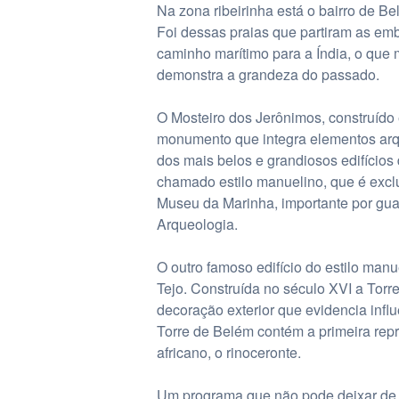
Na zona ribeirinha está o bairro de B
Foi dessas praias que partiram as e
caminho marítimo para a Índia, o que m
demonstra a grandeza do passado.
O Mosteiro dos Jerônimos, construído e
monumento que integra elementos arqu
dos mais belos e grandiosos edifícios
chamado estilo manuelino, que é excl
Museu da Marinha, importante por guar
Arqueologia.
O outro famoso edifício do estilo manu
Tejo. Construída no século XVI a Torr
decoração exterior que evidencia infl
Torre de Belém contém a primeira rep
africano, o rinoceronte.
Um programa que não pode deixar de ent