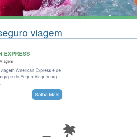
seguro viagem
N EXPRESS
 Viagem
o viagem American Express é de
la equipe do SeguroViagem.org
…
Saiba Mais