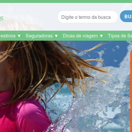
BU
Destinos ▼
Seguradoras ▼
Dicas de viagem ▼
Tipos de S