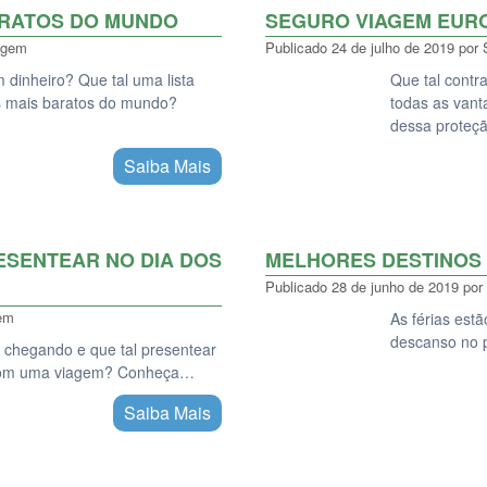
ARATOS DO MUNDO
SEGURO VIAGEM EUR
agem
Publicado
24 de julho de 2019
por
 dinheiro? Que tal uma lista
Que tal cont
as mais baratos do mundo?
todas as vant
dessa proteç
Saiba Mais
ESENTEAR NO DIA DOS
MELHORES DESTINOS 
Publicado
28 de junho de 2019
por
em
As férias est
descanso no 
 chegando e que tal presentear
a com uma viagem? Conheça…
Saiba Mais