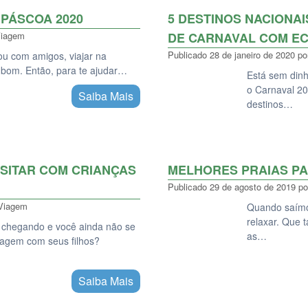
 PÁSCOA 2020
5 DESTINOS NACIONAI
Viagem
DE CARNAVAL COM E
Publicado
28 de janeiro de 2020
po
ou com amigos, viajar na
bom. Então, para te ajudar…
Está sem dinhe
o Carnaval 20
Saiba Mais
destinos…
SITAR COM CRIANÇAS
MELHORES PRAIAS P
Publicado
29 de agosto de 2019
po
Viagem
Quando saímo
relaxar. Que 
o chegando e você ainda não se
as…
viagem com seus filhos?
Saiba Mais