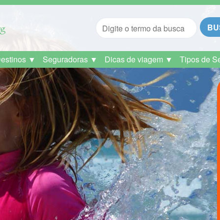
BU
Destinos ▼
Seguradoras ▼
Dicas de viagem ▼
Tipos de S