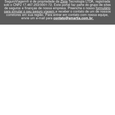
SeguroViagem® é de propriedade da
Zipia
Tecnologia LTDA, registrada
sob o CNPJ 17.467.253/0001-72. Este portal faz parte do grupo de sites
de seguros e finanças de nossa empresa. Preencha o nosso
formulário
para simular o seu seguro viagem
e receber o contato de um de nossos
corretores em sua região. Para entrar em contato com nossa equipe,
envie um e-mail para
contato@smartia.com.br
.