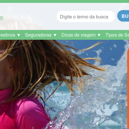
BU
Destinos ▼
Seguradoras ▼
Dicas de viagem ▼
Tipos de S