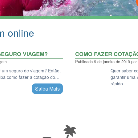
m online
SEGURO VIAGEM?
COMO FAZER COTAÇÃ
agem
Publicado
9 de janeiro de 2019
por
tar um seguro de viagem? Então,
Quer saber co
aiba como fazer a cotação do…
garantir uma 
rápido…
Saiba Mais