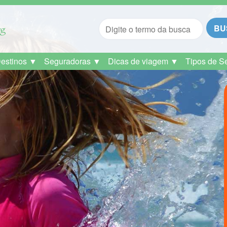
BU
Destinos ▼
Seguradoras ▼
Dicas de viagem ▼
Tipos de S