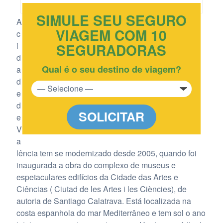
SIMULE SEU SEGURO
A
VIAGEM COM 10
c
i
SEGURADORAS
d
Qual é o seu destino de viagem?
a
d
e
d
SOLICITAR
e
V
a
lência tem se modernizado desde 2005, quando foi
inaugurada a obra do complexo de museus e
espetaculares edifícios da Cidade das Artes e
Ciências ( Ciutad de les Artes i les Ciències), de
autoria de Santiago Calatrava. Está localizada na
costa espanhola do mar Mediterrâneo e tem sol o ano