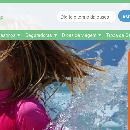
BU
Destinos ▼
Seguradoras ▼
Dicas de viagem ▼
Tipos de S