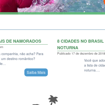
AIS DE NAMORADOS
8 CIDADES NO BRASIL
gem
NOTURNA
Publicado
17 de dezembro de 2018
a companhia, não acha? Para
al um destino romântico?
Você que ador
 de…
a lista de cid
noturna….
Saiba Mais