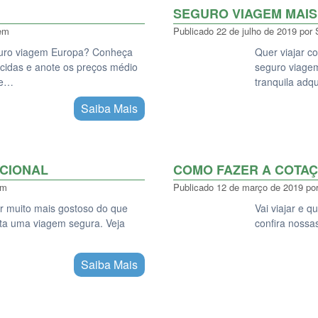
SEGURO VIAGEM MAIS
em
Publicado
22 de julho de 2019
por
guro viagem Europa? Conheça
Quer viajar c
cidas e anote os preços médio
seguro viage
te…
tranquila adq
Saiba Mais
CIONAL
COMO FAZER A COTA
em
Publicado
12 de março de 2019
po
er muito mais gostoso do que
Vai viajar e 
ta uma viagem segura. Veja
confira nossa
Saiba Mais