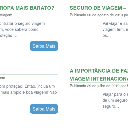
UROPA MAIS BARATO?
SEGURO DE VIAGEM –
 Viagem
Publicado
26 de agosto de 2019
po
contratar o seguro viagem
Vai viajar e 
im, você saberá como
viagem tem, 
roteção,…
os…
Saiba Mais
A IMPORTÂNCIA DE F
gem
VIAGEM INTERNACION
Publicado
29 de julho de 2019
por
om proteção. Então, inclua um
 mais amplo e boa viagem! Não
Viajar para o 
de um seguro
seguro…
Saiba Mais