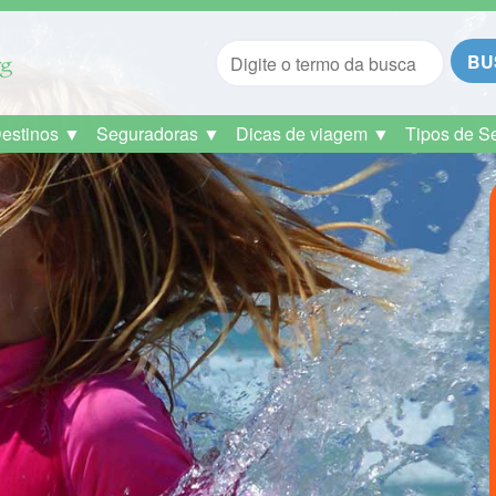
BU
Destinos ▼
Seguradoras ▼
Dicas de viagem ▼
Tipos de S