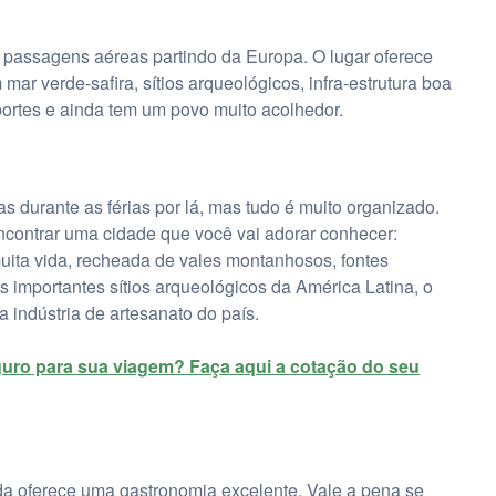
e passagens aéreas partindo da Europa. O lugar oferece
 mar verde-safira, sítios arqueológicos, infra-estrutura boa
ortes e ainda tem um povo muito acolhedor.
s durante as férias por lá, mas tudo é muito organizado.
i encontrar uma cidade que você vai adorar conhecer:
uita vida, recheada de vales montanhosos, fontes
s importantes sítios arqueológicos da América Latina, o
 indústria de artesanato do país.
uro para sua viagem? Faça aqui a cotação do seu
nda oferece uma gastronomia excelente. Vale a pena se