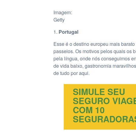
Imagem:
Getty
Portugal
Esse é o destino europeu mais barato
passeios. Os motivos pelos quais os 
pela língua, onde nós conseguimos en
de vida baixo, gastronomia maravilhosa
de tudo por aqui.
SIMULE SEU
SEGURO VIAG
COM 10
SEGURADORA