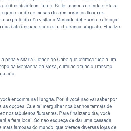
 prédios históricos, Teatro Solis, museus e ainda o Plaza
hegante, onde as mesas dos restaurantes ficam na
e que proibido não visitar o Mercado del Puerto e almoçar
m dos balcões para apreciar o churrasco uruguaio. Finalize
a pena visitar a Cidade do Cabo que oferece tudo a um
 topo da Montanha da Mesa, curtir as praias ou mesmo
a arte.
cê encontra na Hungria. Por lá você não vai saber por
ha as opções. Que tal mergulhar nos banhos termais de
 nos tabuleiros flutuantes. Para finalizar o dia, você
iará a feira local. Só não esqueça de dar uma passada
as mais famosas do mundo, que oferece diversas lojas de