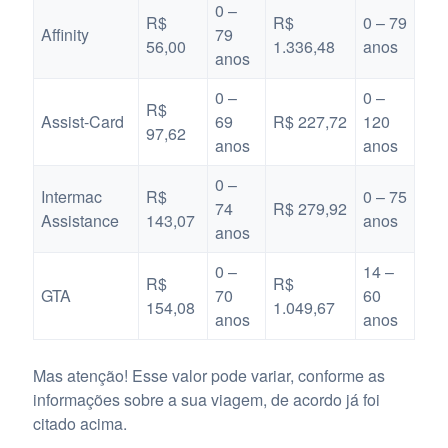
0 –
R$
R$
0 – 79
Affinity
79
56,00
1.336,48
anos
anos
0 –
0 –
R$
Assist-Card
69
R$ 227,72
120
97,62
anos
anos
0 –
Intermac
R$
0 – 75
74
R$ 279,92
Assistance
143,07
anos
anos
0 –
14 –
R$
R$
GTA
70
60
154,08
1.049,67
anos
anos
Mas atenção! Esse valor pode variar, conforme as
informações sobre a sua viagem, de acordo já foi
citado acima.