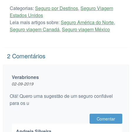
Categorias:
Seguro por Destinos
,
Seguro Viagem
Estados Unidos
Leia mais artigos sobre:
Seguro América do Norte
,
Seguro viagem Canadá
,
Seguro viagem México
2
Comentários
Verabriones
02-09-2019
Olá! Quero uma sugestão de um seguro confiável
para os u
Comentar
Andreia Silveira