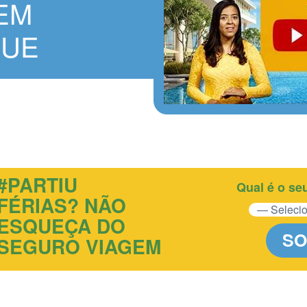
EM
QUE
#PARTIU
Qual é o se
FÉRIAS? NÃO
ESQUEÇA DO
SO
SEGURO VIAGEM