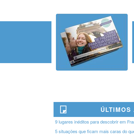
ÚLTIMOS
9 lugares inéditos para descobrir em Fr
5 situações que ficam mais caras do qu