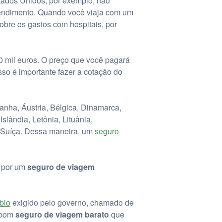
tados Unidos, por exemplo, não
 atendimento. Quando você viaja com um
obre os gastos com hospitais, por
0 mil euros. O preço que você pagará
so é importante fazer a cotação do
nha, Áustria, Bélgica, Dinamarca,
Islândia, Letônia, Lituânia,
e Suíça. Dessa maneira, um
seguro
o por um
seguro de viagem
bio
exigido pelo governo, chamado de
m bom
seguro de viagem barato
que