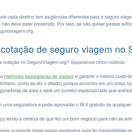
is cada destino tem exigências diferentes para o seguro viag
ê não deve estar prevenido. Por isso, se não quiser passar sufo
guroviagem.org.
 cotação de seguro viagem no
ua cotação no SeguroViagem.org? Separamos cinco motivos:
as
melhores seguradoras de viagem
e garantir o melhor custo-be
nheiro, como se diz o ditado) porque encontra em um único lu
uradoras da área e será um corretor especializado que entra
m uma seguradora e pode aproveitar o W-fi gratuito de qualquer
gem
tendo a certeza de que fez um bom negócio para não se arr
smo e garantir todas essas vantagens para ter tranquilidade 