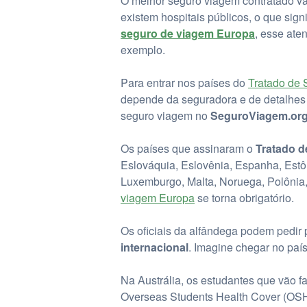
O melhor seguro viagem contratado va
existem hospitais públicos, o que sig
seguro de viagem Europa
, esse ate
exemplo.
Para entrar nos países do
Tratado de
depende da seguradora e de detalhes c
seguro viagem no
SeguroViagem.org
Os países que assinaram o
Tratado 
Eslováquia, Eslovênia, Espanha, Estônia
Luxemburgo, Malta, Noruega, Polônia
viagem Europa
se torna obrigatório.
Os oficiais da alfândega podem pedi
internacional
. Imagine chegar no paí
Na Austrália, os estudantes que vão f
Overseas Students Health Cover (OSH