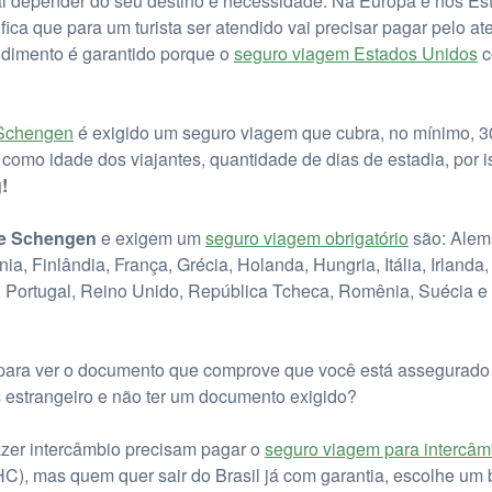
i depender do seu destino e necessidade. Na Europa e nos Es
nifica que para um turista ser atendido vai precisar pagar pelo
ndimento é garantido porque o
seguro viagem Estados Unidos
c
 Schengen
é exigido um seguro viagem que cubra, no mínimo, 3
omo idade dos viajantes, quantidade de dias de estadia, por is
!
de Schengen
e exigem um
seguro viagem obrigatório
são: Alema
, Finlândia, França, Grécia, Holanda, Hungria, Itália, Irlanda, 
, Portugal, Reino Unido, República Tcheca, Romênia, Suécia 
r para ver o documento que comprove que você está assegurad
s estrangeiro e não ter um documento exigido?
azer intercâmbio precisam pagar o
seguro viagem para intercâm
C), mas quem quer sair do Brasil já com garantia, escolhe u