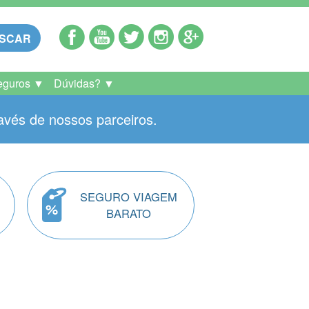
SCAR
eguros ▼
Dúvidas? ▼
avés de nossos parceiros.
SEGURO VIAGEM
BARATO