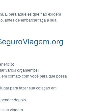
em. E para aqueles que não exigem
co, antes de embarcar faça a sua
 SeguroViagem.org
nefício;
gar vários orçamentos;
rá em contato com você para que possa
 lugar para fazer sua cotação em
epender depois.
em sua viagem.